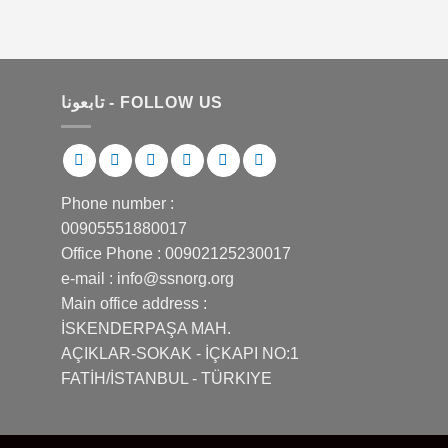
تابعونا - FOLLOW US
Phone number :
00905551880017
Office Phone : 00902125230017
e-mail : info@ssnorg.org
Main office address :
İSKENDERPAŞA MAH.
AÇIKLAR-SOKAK - İÇKAPI NO:1
FATİH/İSTANBUL - TÜRKIYE