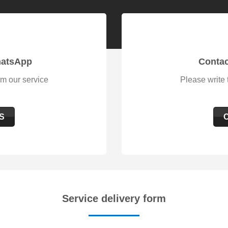
hatsApp
Contac
rm our service
Please write 
S
Service delivery form