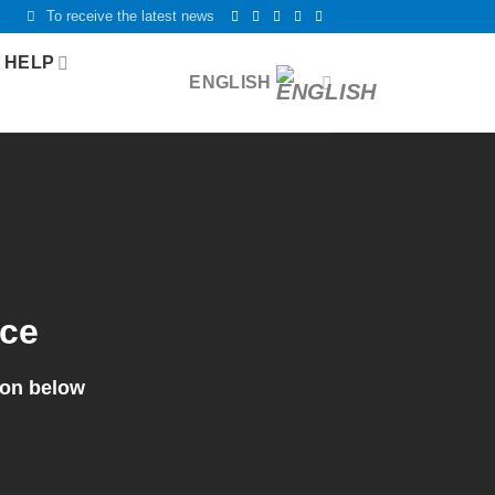
To receive the latest news
 HELP
ENGLISH
ice
ion below