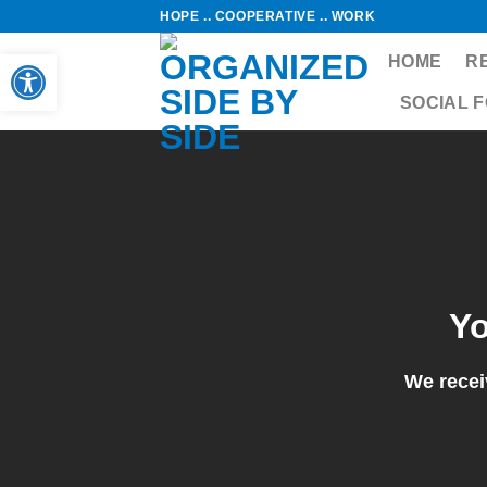
Skip
HOPE .. COOPERATIVE .. WORK
to
Open toolbar
HOME
R
content
SOCIAL 
Yo
We recei