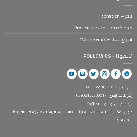
تبرع – donation
قدم خدمة – Provide service
تطوع معنا – Volunteer us
تابعونا - FOLLOW US
رقم جوال : 00905551880017
رقم هاتف ارضي : 00902125230017
بريد الكتروني : info@ssnorg.org
عنوان المكتب : İSKENDERPAŞA MAH. AÇIKLAR-SOKAK - İÇKAPI NO:1 FATİH/
İSTANBUL