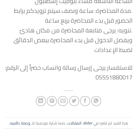
الساعة التاسعة مساءً بتوقيت إسطنبول
.مدة المحاضرة: ساعة ونصف.سيتم تزويدكم برابط
الحضور قبل بدء المحاضرة بربع ساعة
.تنويه: يرجى متابعة المحاضرة من مكان هادئ
ويفضل الدخول قبل بدء المحاضرة ببعض الدقائق
لضبط الإعدادات
للاستفسار يرجى إرسال رسالة واتساب حصراً إلى الرقم:
05551880017
هذا القيد تم نشره في
slider
،
المقالات
. ضعا شارة مرجعية للـ
وصلة دائميه
.