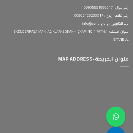
رقم جوال : 00905551880017
رقم هاتف ارضي : 00902125230017
بريد الكتروني : info@ssnorg.org
عنوان المكتب : İSKENDERPAŞA MAH. AÇIKLAR-SOKAK - İÇKAPI NO:1 FATİH/
İSTANBUL
عنوان الخريطة-MAP ADDRESS