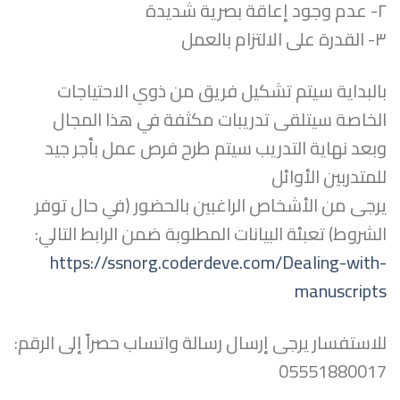
٢- عدم وجود إعاقة بصرية شديدة
٣- القدرة على الالتزام بالعمل
بالبداية سيتم تشكيل فريق من ذوي الاحتياجات
الخاصة سيتلقى تدريبات مكثفة في هذا المجال
وبعد نهاية التدريب سيتم طرح فرص عمل بأجر جيد
للمتدربين الأوائل
يرجى من الأشخاص الراغبين بالحضور (في حال توفر
الشروط) تعبئة البيانات المطلوبة ضمن الرابط التالي:
https://ssnorg.coderdeve.com/Dealing-with-
manuscripts
للاستفسار يرجى إرسال رسالة واتساب حصراً إلى الرقم:
05551880017