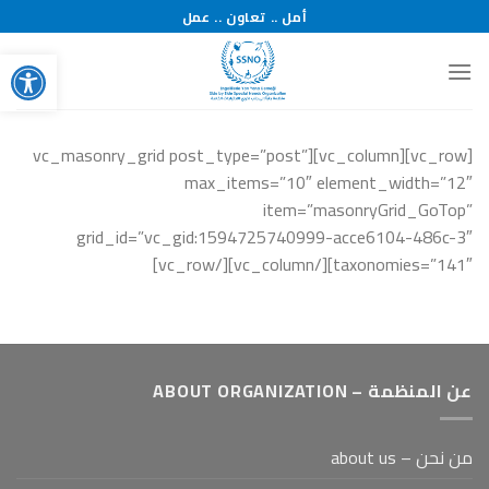
خطي
أمل .. تعاون .. عمل
لمحتوى
bar
[vc_row][vc_column][vc_masonry_grid post_type=”post”
max_items=”10″ element_width=”12″
item=”masonryGrid_GoTop”
grid_id=”vc_gid:1594725740999-acce6104-486c-3″
taxonomies=”141″][/vc_column][/vc_row]
عن المنظمة – ABOUT ORGANIZATION
من نحن – about us